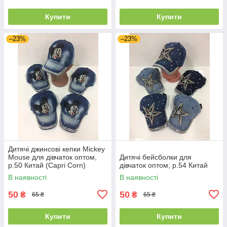
Купити
Купити
–23%
–23%
Дитячі джинсові кепки Mickey
Mouse для дівчаток оптом,
Дитячі бейсболки для
р.50 Китай (Capri Corn)
дівчаток оптом, р.54 Китай
В наявності
В наявності
50
50
₴
₴
65 ₴
65 ₴
Купити
Купити