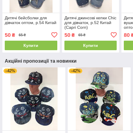
Дитячі бейсболки для
Дитячі джинсові кепки Chic
Дитя
дівчаток оптом, р.54 Китай
для дівчаток, р.52 Китай
вушк
(Capri Corn)
опто
50
50
80
₴
₴
65 ₴
65 ₴
Купити
Купити
Акційні пропозиції та новинки
–42%
–42%