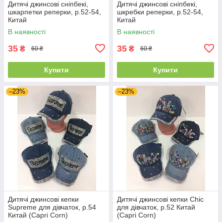
Дитячі джинсові сніпбекі,
Дитячі джинсові сніпбекі,
шкарпетки реперки, р.52-54,
шкребки реперки, р.52-54,
Китай
Китай
В наявності
В наявності
35
35
₴
₴
60 ₴
60 ₴
Купити
Купити
–23%
–23%
Дитячі джинсові кепки
Дитячі джинсові кепки Chic
Supreme для дівчаток, р.54
для дівчаток, р.52 Китай
Китай (Capri Corn)
(Capri Corn)