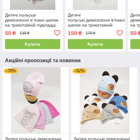
Дитячі польські
Дитячі
Дитя
демісезонні в`язані шапки
польські демісезонні в'язані
демі
на трикотажній підкладці
шапки на трикотажній
на т
для дівчат оптом, р.42-44,
підкладці оптом для дівчат,
для 
50
150
50
₴
₴
130 ₴
170 ₴
Grans
р.44-46, Grans
Gra
Купити
Купити
Акційні пропозиції та новинки
–70%
–52%
Дитячі польські демісезонні
Дитячі польські демісезонні