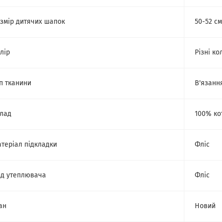
змір дитячих шапок
50-52 см
лір
Різні ко
п тканини
В'язанн
лад
100% ко
теріал підкладки
Фліс
д утеплювача
Фліс
ан
Новий