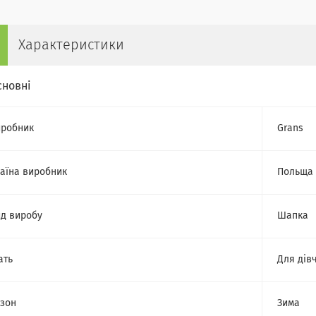
Характеристики
сновні
робник
Grans
аїна виробник
Польща
д виробу
Шапка
ать
Для дів
зон
Зима