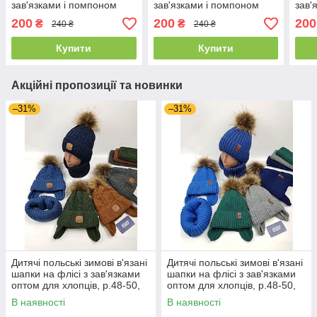
зав'язками і помпоном
зав'язками і помпоном
зав'
оптом для хлопців, р.46-
оптом для дівчат, р.46-48,
опто
200
200
200
₴
₴
240 ₴
240 ₴
48, Grans
Grans
46, 
Купити
Купити
Акційні пропозиції та новинки
–31%
–31%
Дитячі польські зимові в'язані
Дитячі польські зимові в'язані
шапки на флісі з зав'язками
шапки на флісі з зав'язками
оптом для хлопців, р.48-50,
оптом для хлопців, р.48-50,
Agbo
Agbo
В наявності
В наявності