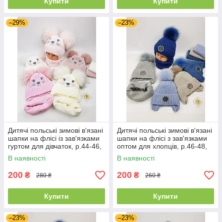
Купити
Купити
–29%
–23%
Дитячі польські зимові в'язані
Дитячі польські зимові в'язані
шапки на флісі із зав'язками
шапки на флісі з зав'язками
гуртом для дівчаток, р.44-46,
оптом для хлопців, р.46-48,
Ambra (Польща)
Ambra (Польща)
В наявності
В наявності
200
200
₴
₴
280 ₴
260 ₴
Купити
Купити
–23%
–23%