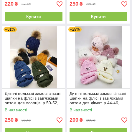
220
250
₴
₴
320 ₴
360 ₴
Купити
Купити
–31%
–29%
Дитячі польські зимові в'язані
Дитячі польські зимові в'язані
шапки на флісі з зав'язками
шапки на флісі з зав'язками
оптом для хлопців, р.50-52,
оптом для дівчат, р.44-46,
Agbo
Ambra (Польща)
В наявності
В наявності
250
200
₴
₴
360 ₴
280 ₴