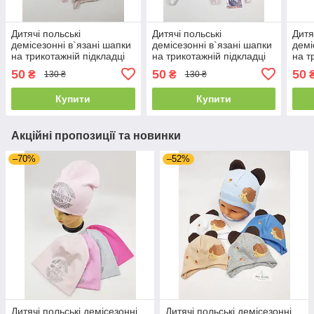
Дитячі польські
Дитячі польські
Дитя
демісезонні в`язані шапки
демісезонні в`язані шапки
демі
на трикотажній підкладці
на трикотажній підкладці
на т
для дівчат оптом, р.42-44,
для дівчат оптом, р.38-40,
для 
50
50
50
₴
₴
130 ₴
130 ₴
Grans
Grans
Agb
Купити
Купити
Акційні пропозиції та новинки
–70%
–52%
Дитячі польські демісезонні
Дитячі польські демісезонні