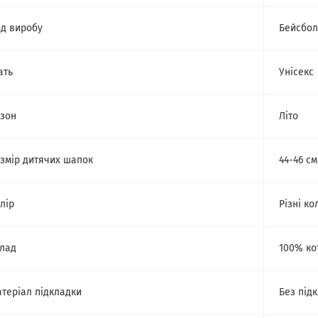
д виробу
Бейсбол
ать
Унісекс
зон
Літо
змір дитячих шапок
44-46 см
лір
Різні ко
лад
100% ко
теріал підкладки
Без під