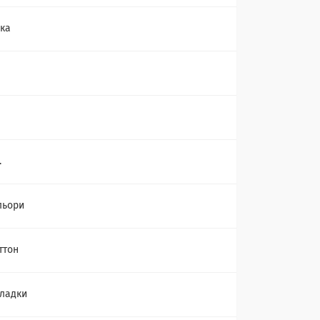
ка
.
льори
ттон
кладки