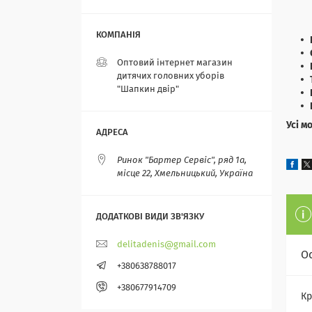
Оптовий інтернет магазин
дитячих головних уборів
"Шапкин двір"
Усі м
Ринок "Бартер Сервіс", ряд 1а,
місце 22, Хмельницький, Україна
delitadenis@gmail.com
О
+380638788017
+380677914709
Кр