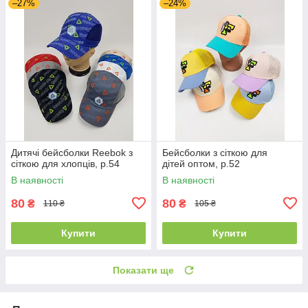
–27%
–24%
Дитячі бейсболки Reebok з
Бейсболки з сіткою для
сіткою для хлопців, р.54
дітей оптом, р.52
В наявності
В наявності
80
80
₴
₴
110 ₴
105 ₴
Купити
Купити
Показати ще