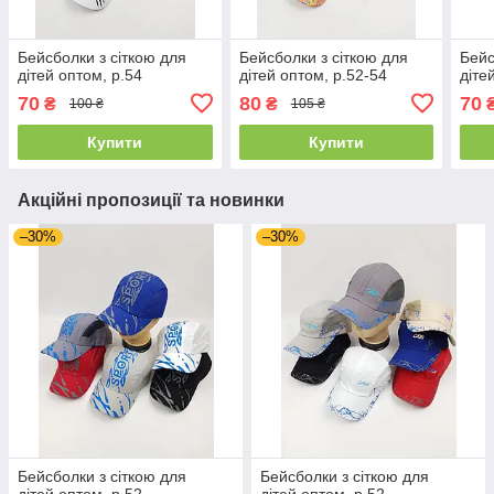
Бейсболки з сіткою для
Бейсболки з сіткою для
Бейс
дітей оптом, р.54
дітей оптом, р.52-54
діте
70
80
70
₴
₴
100 ₴
105 ₴
Купити
Купити
Акційні пропозиції та новинки
–30%
–30%
Бейсболки з сіткою для
Бейсболки з сіткою для
дітей оптом, р.52
дітей оптом, р.52