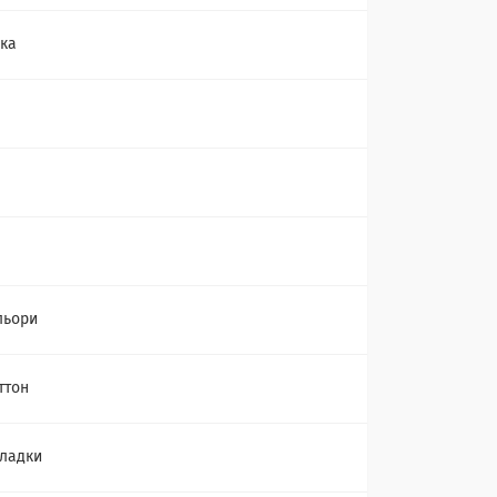
ка
льори
ттон
кладки