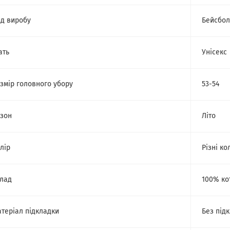
д виробу
Бейсбол
ать
Унісекс
змір головного убору
53-54
зон
Літо
лір
Різні ко
лад
100% ко
теріал підкладки
Без під