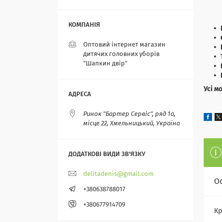
Оптовий інтернет магазин
дитячих головних уборів
"Шапкин двір"
Усі м
Ринок "Бартер Сервіс", ряд 1а,
місце 22, Хмельницький, Україна
delitadenis@gmail.com
О
+380638788017
+380677914709
Кр