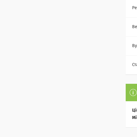
Ре
Ве
Ву
Ст
Ці
Мі