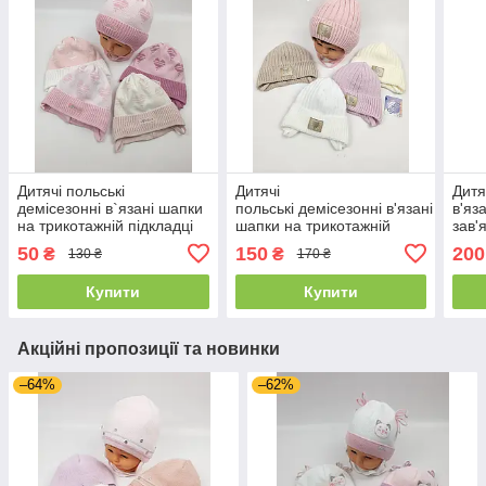
Дитячі польські
Дитячі
Дитя
демісезонні в`язані шапки
польські демісезонні в'язані
в'яз
на трикотажній підкладці
шапки на трикотажній
зав'
для дівчат оптом, р.42-44,
підкладці оптом для дівчат,
опто
50
150
200
₴
₴
130 ₴
170 ₴
Grans
р.44-46, Grans
Gra
Купити
Купити
Акційні пропозиції та новинки
–64%
–62%