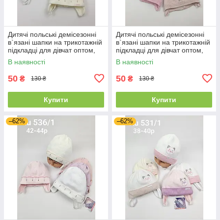
Дитячі польські демісезонні
Дитячі польські демісезонні
в`язані шапки на трикотажній
в`язані шапки на трикотажній
підкладці для дівчат оптом,
підкладці для дівчат оптом,
р.42-44, Grans
р.42-44, Grans
В наявності
В наявності
50
50
₴
₴
130 ₴
130 ₴
Купити
Купити
–62%
–62%