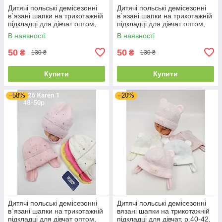
Дитячі польські демісезонні
Дитячі польські демісезонні
в`язані шапки на трикотажній
в`язані шапки на трикотажній
підкладці для дівчат оптом,
підкладці для дівчат оптом,
р.42-44, Grans
р.38-40, Grans
В наявності
В наявності
50
50
₴
₴
130 ₴
130 ₴
Купити
Купити
–58%
–20%
Дитячі польські демісезонні
Дитячі польські демісезонні
в`язані шапки на трикотажній
вязані шапки на трикотажній
підкладці для дівчат оптом,
підкладці для дівчат, р.40-42,