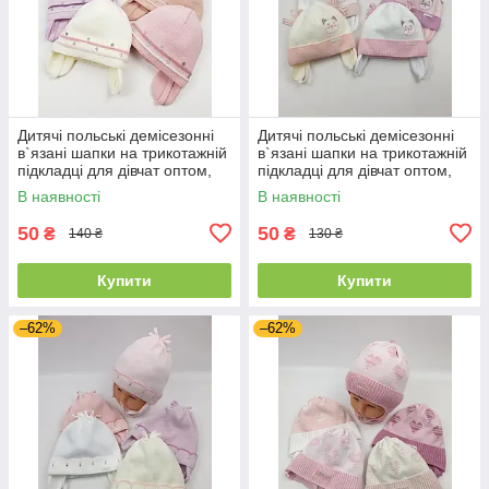
Дитячі польські демісезонні
Дитячі польські демісезонні
в`язані шапки на трикотажній
в`язані шапки на трикотажній
підкладці для дівчат оптом,
підкладці для дівчат оптом,
р.46-48, Agbo
р.38-40, Grans
В наявності
В наявності
50
50
₴
₴
140 ₴
130 ₴
Купити
Купити
–62%
–62%