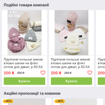
Подібні товари компанії
Підліткові польські зимові
Підліткові польські зимові
Підл
в'язані шапки на флісі
в'язані шапки на флісі
в'яз
оптом для дівчат, р.50-54,
оптом для дівчат, р.50-54,
опто
Ambra
Ambra
54, 
200
200
200
₴
₴
350 ₴
260 ₴
Купити
Купити
Акційні пропозиції та новинки
–45%
–36%