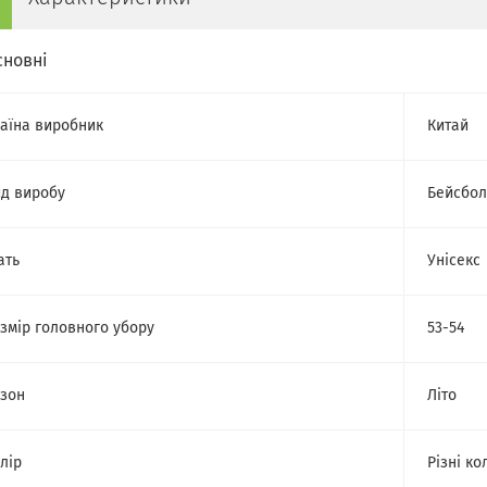
сновні
аїна виробник
Китай
д виробу
Бейсбол
ать
Унісекс
змір головного убору
53-54
зон
Літо
лір
Різні ко