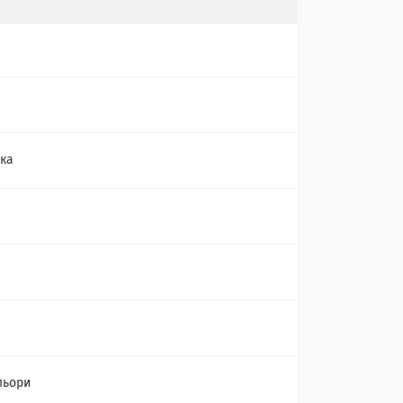
ка
льори