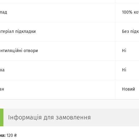
лад
100% ко
теріал підкладки
Без під
нтиляційні отвори
Ні
ха
Ні
ан
Новий
Інформація для замовлення
на:
120 ₴