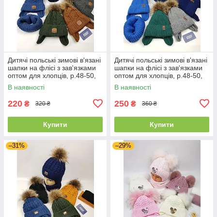
Дитячі польські зимові в'язані
Дитячі польські зимові в'язані
шапки на флісі з зав'язками
шапки на флісі з зав'язками
оптом для хлопців, р.48-50,
оптом для хлопців, р.48-50,
Agbo
Agbo
В наявності
В наявності
220
250
₴
₴
320 ₴
360 ₴
Купити
Купити
–31%
–29%