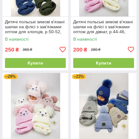
Дитячі польські зимові в'язані
Дитячі польські зимові в'язані
шапки на флісі з зав'язками
шапки на флісі з зав'язками
оптом для хлопців, р.50-52,
оптом для дівчат, р.44-46,
Agbo
Ambra (Польща)
В наявності
В наявності
250
200
₴
₴
360 ₴
280 ₴
Купити
Купити
–29%
–23%