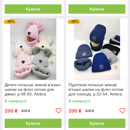
Купити
Купити
–38%
–38%
Дитячі польські зимові в'язані
Підліткові польські зимові
шапки на флісі оптом для
в'язані шапки на флісі оптом
дівчат, р.48-50, Ambra
для хлопців, р.52-54, Ambra
(Польща)
(Польща)
В наявності
В наявності
200
200
₴
₴
320 ₴
320 ₴
Купити
Купити