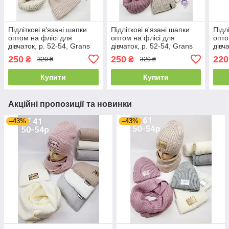
Підліткові в'язані шапки
Підліткові в'язані шапки
Підл
оптом на флісі для
оптом на флісі для
опто
дівчаток, р. 52-54, Grans
дівчаток, р. 52-54, Grans
дівч
(Польща)
(Польща)
(По
250
250
220
₴
₴
320 ₴
320 ₴
Купити
Купити
Акційні пропозиції та новинки
–43%
–43%