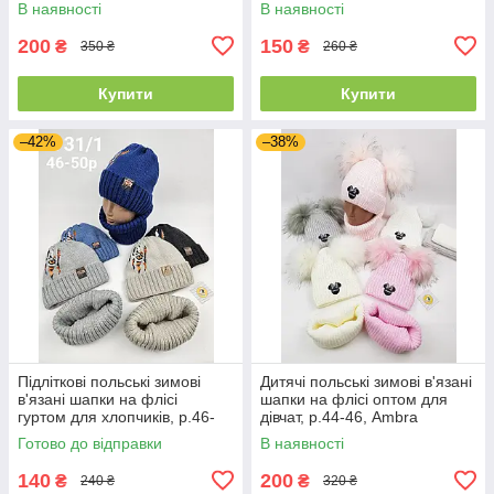
В наявності
В наявності
200
150
₴
₴
350 ₴
260 ₴
Купити
Купити
–42%
–38%
Підліткові польські зимові
Дитячі польські зимові в'язані
в'язані шапки на флісі
шапки на флісі оптом для
гуртом для хлопчиків, р.46-
дівчат, р.44-46, Ambra
50, Ambra (Польща)
(Польща)
Готово до відправки
В наявності
140
200
₴
₴
240 ₴
320 ₴