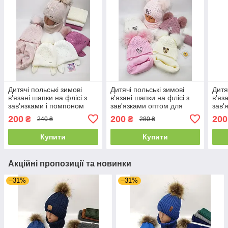
Дитячі польські зимові
Дитячі польські зимові
Дитя
в'язані шапки на флісі з
в'язані шапки на флісі з
в'яз
зав'язками і помпоном
зав'язками оптом для
зав'
оптом для дівчат, р.48-50,
дівчат, р.44-46, Ambra
опто
200
200
200
₴
₴
240 ₴
280 ₴
Grans
(Польща)
48, 
Купити
Купити
Акційні пропозиції та новинки
–31%
–31%