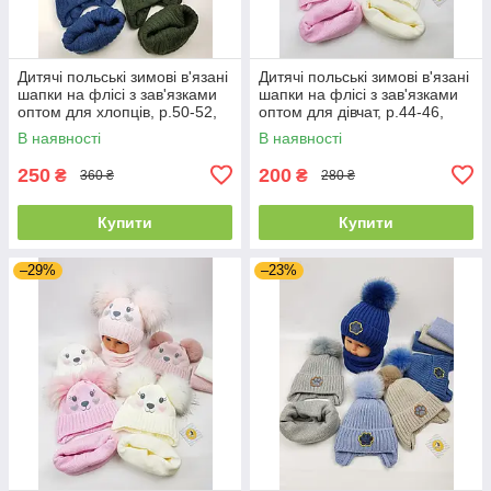
Дитячі польські зимові в'язані
Дитячі польські зимові в'язані
шапки на флісі з зав'язками
шапки на флісі з зав'язками
оптом для хлопців, р.50-52,
оптом для дівчат, р.44-46,
Agbo
Ambra (Польща)
В наявності
В наявності
250
200
₴
₴
360 ₴
280 ₴
Купити
Купити
–29%
–23%