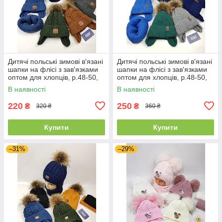
Дитячі польські зимові в'язані
Дитячі польські зимові в'язані
шапки на флісі з зав'язками
шапки на флісі з зав'язками
оптом для хлопців, р.48-50,
оптом для хлопців, р.48-50,
Agbo
Agbo
В наявності
В наявності
220
250
₴
₴
320 ₴
360 ₴
Купити
Купити
–31%
–29%