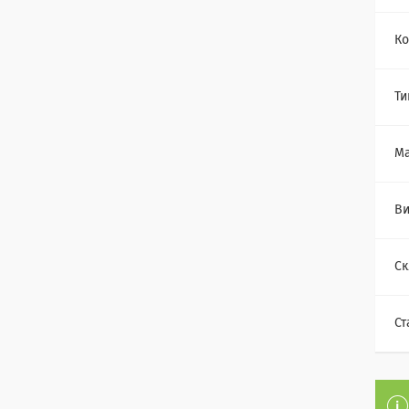
Ко
Ти
Ма
Ви
Ск
Ст