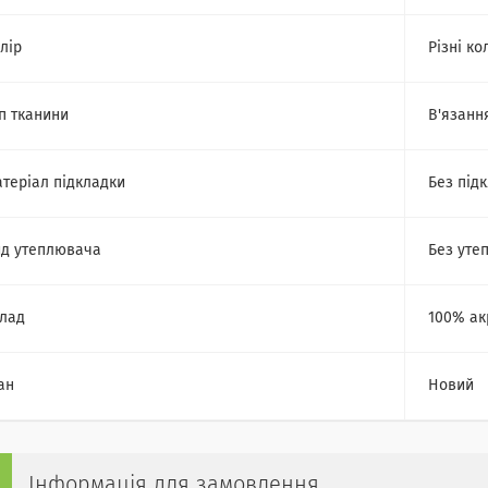
лір
Різні ко
п тканини
В'язанн
теріал підкладки
Без під
д утеплювача
Без уте
лад
100% ак
ан
Новий
Інформація для замовлення