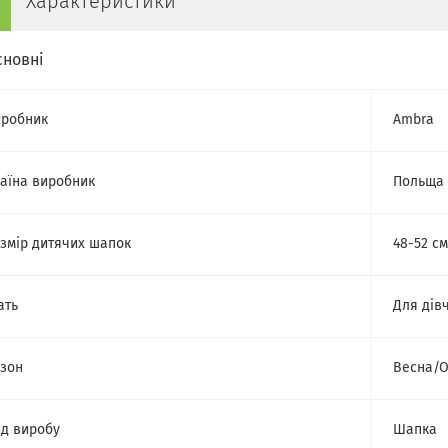
Характеристики
сновні
робник
Ambra
аїна виробник
Польща
змір дитячих шапок
48-52 см
ать
Для дів
зон
Весна/О
д виробу
Шапка