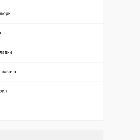
льори
я
кладки
плювача
рил