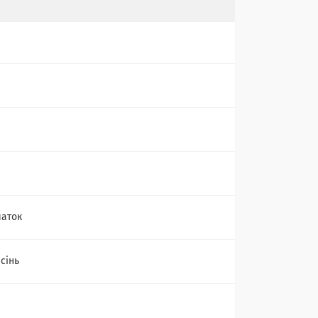
чаток
сінь