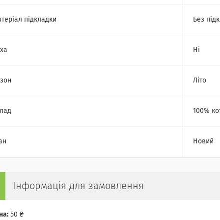
теріал підкладки
Без під
ха
Ні
зон
Літо
лад
100% ко
ан
Новий
Інформація для замовлення
на:
50 ₴