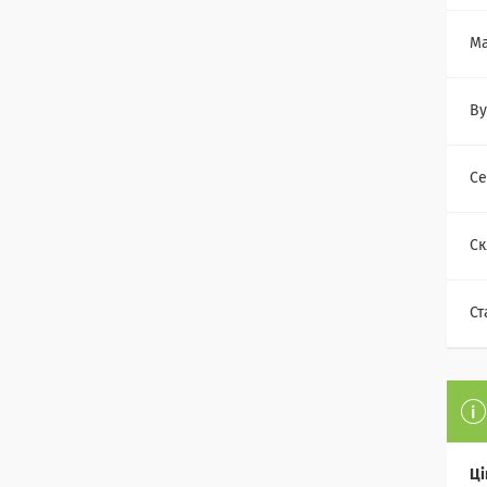
Ма
Ву
Се
Ск
Ст
Ці