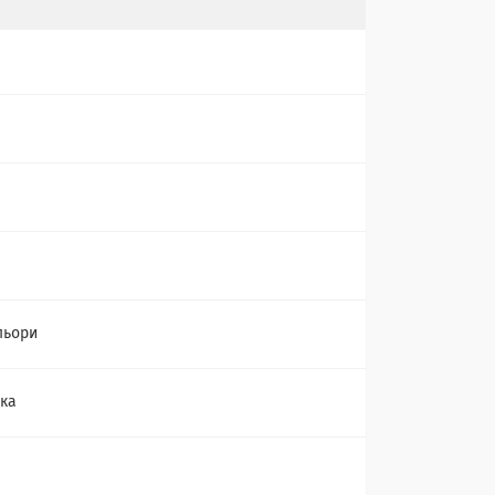
льори
ка