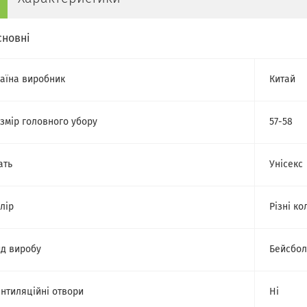
сновні
аїна виробник
Китай
змір головного убору
57-58
ать
Унісекс
лір
Різні ко
д виробу
Бейсбол
нтиляційні отвори
Ні