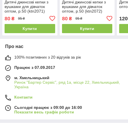
Дитячі джинсові кепки з
Дитячі джинсові кепки з
Дитя
вушками для дівчаток
вушками для дівчаток
опто
оптом, р.50 (ktn2071)
оптом, р.50 (ktn2072)
80
80
120
₴
₴
95 ₴
95 ₴
Купити
Купити
Про нас
100% позитивних з 20 відгуків за рік
Працює з 07.09.2017
м. Хмельницький
Ринок "Бартер Сервіс", ряд 1а, місце 22, Хмельницький,
Україна
Контакти
Сьогодні працює з 09:00 до 16:00
Показати весь графік роботи