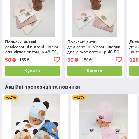
Польські дитячі
Польські дитячі
Дитя
демісезонні в`язані шапки
демісезонні в`язані шапки
демі
для дівчат оптом, р.48-50,
для дівчат оптом, р.48-50,
на т
Ambra
Ambra
для 
50
50
120
₴
₴
155 ₴
150 ₴
Купити
Купити
Акційні пропозиції та новинки
–52%
–41%