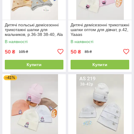
Дитячі польські демісезонні
Дитячі демісезонні трикотажні
трикотажні шапки для
шапки оптом для дівчат, р.42,
мальчиков, р.36-38 38-40, Ala
Yaaas
Baby
В наявності
В наявності
50
50
₴
₴
105 ₴
85 ₴
Купити
Купити
–41%