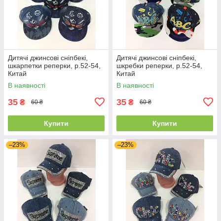
Дитячі джинсові сніпбекі,
Дитячі джинсові сніпбекі,
шкарпетки реперки, р.52-54,
шкребки реперки, р.52-54,
Китай
Китай
В наявності
В наявності
35
35
₴
₴
60 ₴
60 ₴
Купити
Купити
–23%
–23%