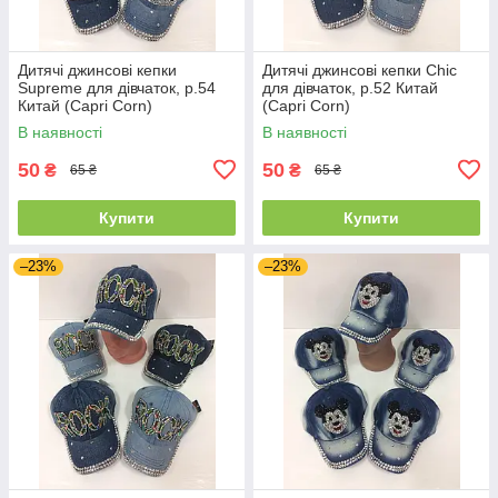
Дитячі джинсові кепки
Дитячі джинсові кепки Chic
Supreme для дівчаток, р.54
для дівчаток, р.52 Китай
Китай (Capri Corn)
(Capri Corn)
В наявності
В наявності
50
50
₴
₴
65 ₴
65 ₴
Купити
Купити
–23%
–23%