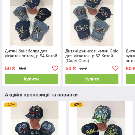
Дитячі бейсболки для
Дитячі джинсові кепки Chic
Дитя
дівчаток оптом, р.54 Китай
для дівчаток, р.52 Китай
вушк
(Capri Corn)
опто
50
50
80
₴
₴
65 ₴
65 ₴
Купити
Купити
Акційні пропозиції та новинки
–42%
–42%