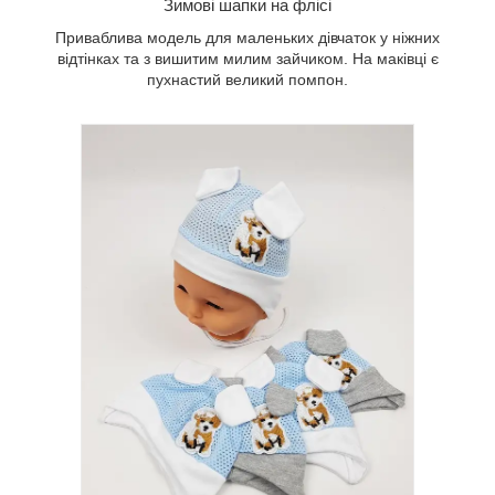
Зимові шапки на флісі
Приваблива модель для маленьких дівчаток у ніжних
відтінках та з вишитим милим зайчиком. На маківці є
пухнастий великий помпон.
Для найменших модна та стильна
в’язана модель з гарним пишним