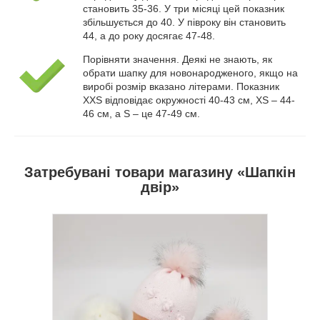
становить 35-36. У три місяці цей показник
збільшується до 40. У півроку він становить
44, а до року досягає 47-48.
Котонова в’язана шапка для дівчинки.
Усередині утеплена флісовою
Порівняти значення. Деякі не знають, як
підкладкою. Вдалий фасон для захисту
обрати шапку для новонародженого, якщо на
вух, м’які зав’язки. Окрасою є великий
виробі розмір вказано літерами. Показник
помпон.
XXS відповідає окружності 40-43 см, XS – 44-
46 см, а S – це 47-49 см.
Затребувані товари магазину «Шапкін
двір»