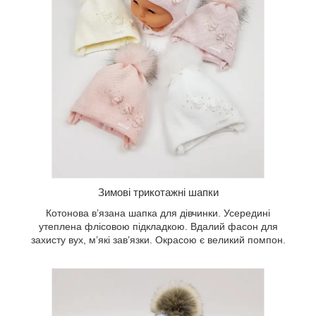
Якщо ви не знаєте, як обрати зимову
шапку для новонародженого, зверніть
увагу на цю модель. В’язана шапка з
хутряним помпоном має зав’язки та
флісову підкладку.
Зимові трикотажні шапки
Котонова в’язана шапка для дівчинки. Усередині
утеплена флісовою підкладкою. Вдалий фасон для
захисту вух, м’які зав’язки. Окрасою є великий помпон.