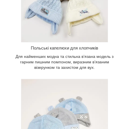
Модель в сіточку для хлопчиків
дозволить дихати голові, а вуха будуть
захищені завдяки широкому манжету і
зав’язкам. Є невеликі нашити вушка для
прикраси.
Польські капелюхи для хлопчиків
Для найменших модна та стильна в’язана модель з
гарним пишним помпоном, виразним в’язаним
візерунком та захистом для вух.