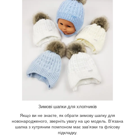
Приваблива модель для маленьких
дівчаток у ніжних відтінках та з вишитим
милим зайчиком. На маківці є пухнастий
великий помпон.
Зимові шапки для хлопчиків
Якщо ви не знаєте, як обрати зимову шапку для
новонародженого, зверніть увагу на цю модель. В’язана
шапка з хутряним помпоном має зав’язки та флісову
підкладку.