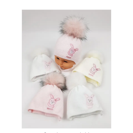
Вдала модель для спекотного літа –
трикотажна шапка у сіточку на зав’язках.
Голова дитини буде і захищена, і
дихатиме одночасно.