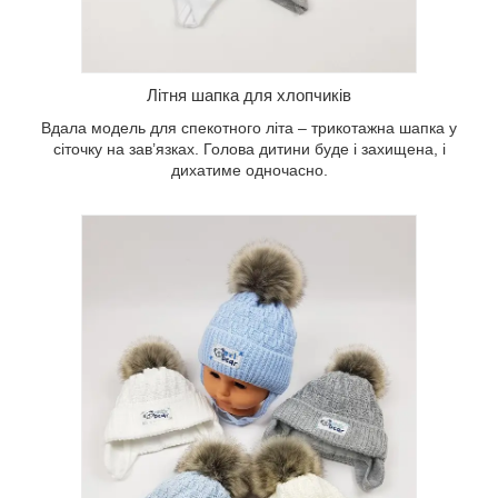
помпоном, виразним в’язаним
візерунком та захистом для вух.
Літня шапка для хлопчиків
Вдала модель для спекотного літа – трикотажна шапка у
сіточку на зав’язках. Голова дитини буде і захищена, і
дихатиме одночасно.